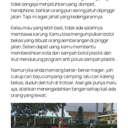
tidak sengaja menjatuhkan uang, dompet,
handphone, bahkan orang pun sering jatuh dipinggir
jalan. Tapi ini agak jahat yang kedengarannya.
Kalau mau yang lebih baik, tidak ada salahnya
membawa karung. Kamu bisa mengumpulkan botol
bekas yang dibuat orang sembarangan di pinggir
jalan. Selain dapat uang, kamu membantu
membersihkan kota dari sampah botol plastik dan
ikut mendukung program anti polusi sampah plastik.
Namun jika anda memang benar-benar mager, yah
cukup cari baju compang-camping, lalu cari kaleng
bekas, duduh dah tuh di trotoar. Asal gak punya malu
aja, silahkan menengadahkan tangan setiap kali ada
orang yang lewat.