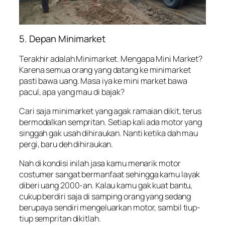
5. Depan Minimarket
Terakhir adalah Minimarket. Mengapa Mini Market?
Karena semua orang yang datang ke minimarket
pasti bawa uang. Masa iya ke mini market bawa
pacul, apa yang mau di bajak?
Cari saja minimarket yang agak ramaian dikit, terus
bermodalkan sempritan. Setiap kali ada motor yang
singgah gak usah dihiraukan. Nanti ketika dah mau
pergi, baru deh dihiraukan.
Nah di kondisi inilah jasa kamu menarik motor
costumer sangat bermanfaat sehingga kamu layak
diberi uang 2000-an. Kalau kamu gak kuat bantu,
cukup berdiri saja di samping orang yang sedang
berupaya sendiri mengeluarkan motor, sambil tiup-
tiup sempritan dikitlah.