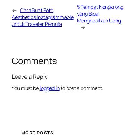
5 Tempat Nongkrong
←
Cara Buat Foto
yang Bisa
Aesthetics Instagrammable
Menghasilkan Uang
untuk Traveler Pemula
→
Comments
Leave a Reply
You must be
logged in
to post a comment.
MORE POSTS