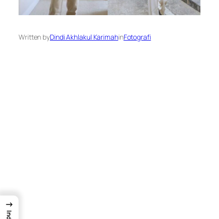
Written by
Dindi Akhlakul Karimah
in
Fotografi
→
Index