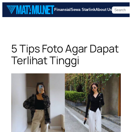
Skip
Finansial
Sewa Starlink
About Us
to
content
5 Tips Foto Agar Dapat
Terlihat Tinggi