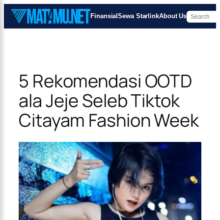
×
Skip
Finansial
Sewa Starlink
About Us
to
content
5 Rekomendasi OOTD
ala Jeje Seleb Tiktok
Citayam Fashion Week