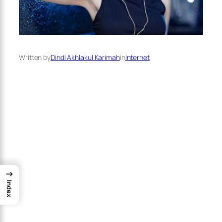
Written by
Dindi Akhlakul Karimah
in
Internet
→
Index