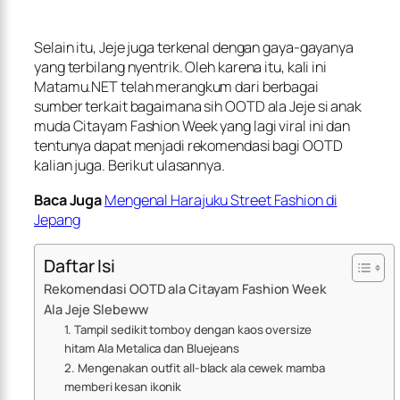
Selain itu, Jeje juga terkenal dengan gaya-gayanya
yang terbilang nyentrik. Oleh karena itu, kali ini
Matamu.NET telah merangkum dari berbagai
sumber terkait bagaimana sih OOTD ala Jeje si anak
muda Citayam Fashion Week yang lagi viral ini dan
tentunya dapat menjadi rekomendasi bagi OOTD
kalian juga. Berikut ulasannya.
Baca Juga
Mengenal Harajuku Street Fashion di
Jepang
Daftar Isi
Rekomendasi OOTD ala Citayam Fashion Week
Ala Jeje Slebeww
1. Tampil sedikit tomboy dengan kaos oversize
hitam Ala Metalica dan Bluejeans
2. Mengenakan outfit all-black ala cewek mamba
memberi kesan ikonik