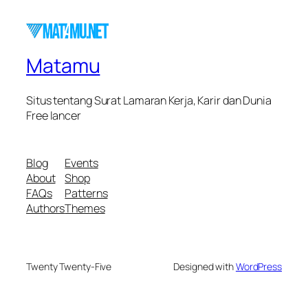
Matamu
Situs tentang Surat Lamaran Kerja, Karir dan Dunia
Free lancer
Blog
Events
About
Shop
FAQs
Patterns
Authors
Themes
Twenty Twenty-Five
Designed with
WordPress