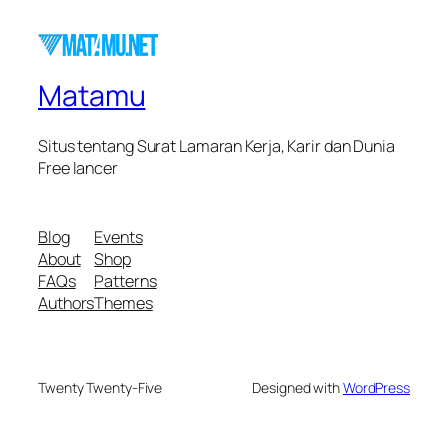
Matamu
Situs tentang Surat Lamaran Kerja, Karir dan Dunia
Free lancer
Blog
Events
About
Shop
FAQs
Patterns
Authors
Themes
Twenty Twenty-Five
Designed with
WordPress