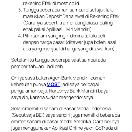
rekening Efek di most.co.id.
Tunggu beberapa hari sampai disetujui, lalu
masukkan Deposit Dana Awal di Rekening Efek
(Caranya seperti tranfer uang biasa, paling
enak pakai Aplikasi Livin Mandiri)
Pilih saham yang ingin diminati, lalu beli
dengan harga pasar (ditawar juga boleh, asal
ada yang menjual di harga yang ditawarkan)
Setelah itu tunggu beberapa saat sampai ada
pemberitahuan. Jadi deh.
Oh iya saya bukan Agen Bank Mandiri, cuman
kebetulan punya
MOST
jadi saya berbagai
pengalaman saja. Harusnya Bank Mandiri bayar
saya sih, karena sudah mengendorsnya.
Selain memiliki saham di Pasar Modal Indonesia
(Sebut saja BEI) saya sendiri juga memiliki beberapa
emiten saham di pasar modal Amerika. Cara belinya
juga menggunakan Aplikasi Online yakni GoTrade di