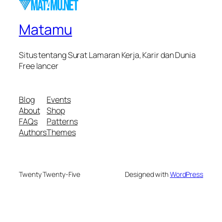
Matamu
Situs tentang Surat Lamaran Kerja, Karir dan Dunia
Free lancer
Blog
Events
About
Shop
FAQs
Patterns
Authors
Themes
Twenty Twenty-Five
Designed with
WordPress