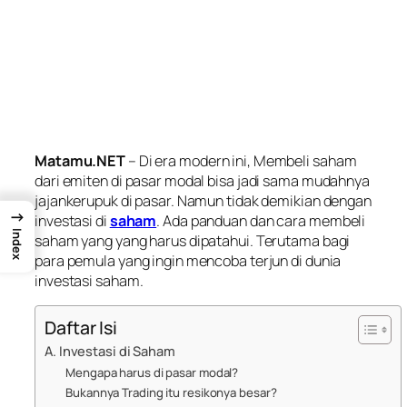
Matamu.NET
– Di era modern ini, Membeli saham
dari emiten di pasar modal bisa jadi sama mudahnya
jajankerupuk di pasar. Namun tidak demikian dengan
→
investasi di
saham
. Ada panduan dan cara membeli
Index
saham yang yang harus dipatahui. Terutama bagi
para pemula yang ingin mencoba terjun di dunia
investasi saham.
Daftar Isi
A. Investasi di Saham
Mengapa harus di pasar modal?
Bukannya Trading itu resikonya besar?