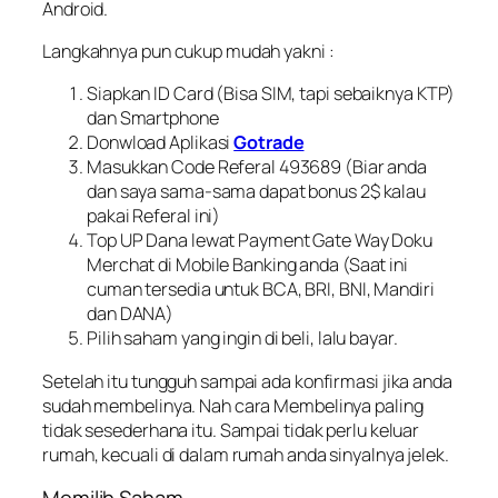
Android.
Langkahnya pun cukup mudah yakni :
Siapkan ID Card (Bisa SIM, tapi sebaiknya KTP)
dan Smartphone
Donwload Aplikasi
Gotrade
Masukkan Code Referal 493689 (Biar anda
dan saya sama-sama dapat bonus 2$ kalau
pakai Referal ini)
Top UP Dana lewat Payment Gate Way Doku
Merchat di Mobile Banking anda (Saat ini
cuman tersedia untuk BCA, BRI, BNI, Mandiri
dan DANA)
Pilih saham yang ingin di beli, lalu bayar.
Setelah itu tungguh sampai ada konfirmasi jika anda
sudah membelinya. Nah cara Membelinya paling
tidak sesederhana itu. Sampai tidak perlu keluar
rumah, kecuali di dalam rumah anda sinyalnya jelek.