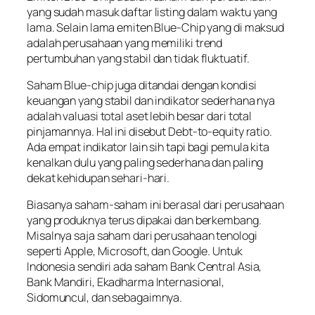
yang sudah masuk daftar listing dalam waktu yang
lama. Selain lama emiten Blue-Chip yang di maksud
adalah perusahaan yang memiliki trend
pertumbuhan yang stabil dan tidak fluktuatif.
Saham Blue-chip juga ditandai dengan kondisi
keuangan yang stabil dan indikator sederhana nya
adalah valuasi total aset lebih besar dari total
pinjamannya. Hal ini disebut Debt-to-equity ratio.
Ada empat indikator lain sih tapi bagi pemula kita
kenalkan dulu yang paling sederhana dan paling
dekat kehidupan sehari-hari.
Biasanya saham-saham ini berasal dari perusahaan
yang produknya terus dipakai dan berkembang.
Misalnya saja saham dari perusahaan tenologi
seperti Apple, Microsoft, dan Google. Untuk
Indonesia sendiri ada saham Bank Central Asia,
Bank Mandiri, Ekadharma Internasional,
Sidomuncul, dan sebagaimnya.