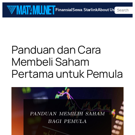
Skip
Finansial
Sewa Starlink
About Us
to
content
Panduan dan Cara
Membeli Saham
Pertama untuk Pemula