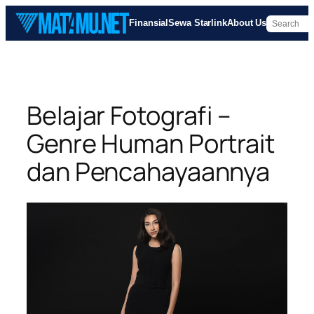
Skip
Finansial
Sewa Starlink
About Us
to
content
Belajar Fotografi –
Genre Human Portrait
dan Pencahayaannya