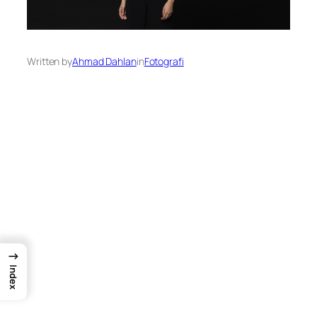
Written by
Ahmad Dahlan
in
Fotografi
→
Index