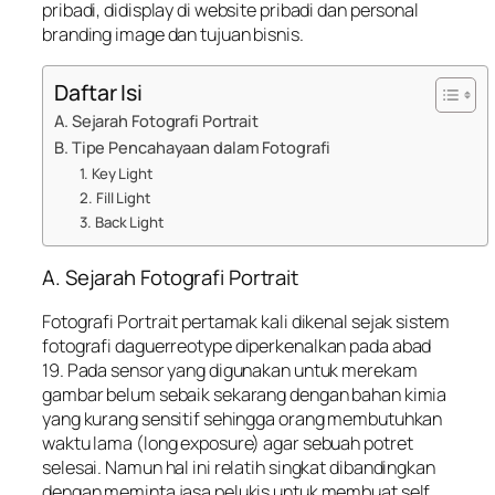
pribadi, didisplay di website pribadi dan personal
branding image dan tujuan bisnis.
Daftar Isi
A. Sejarah Fotografi Portrait
B. Tipe Pencahayaan dalam Fotografi
1. Key Light
2. Fill Light
3. Back Light
A. Sejarah Fotografi Portrait
Fotografi Portrait pertamak kali dikenal sejak sistem
fotografi
daguerreotype
diperkenalkan pada abad
19. Pada sensor yang digunakan untuk merekam
gambar belum sebaik sekarang dengan bahan kimia
yang kurang sensitif sehingga orang membutuhkan
waktu lama (long exposure) agar sebuah potret
selesai. Namun hal ini relatih singkat dibandingkan
dengan meminta jasa pelukis untuk membuat self