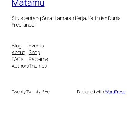
Matamu
Situs tentang Surat Lamaran Kerja, Karir dan Dunia
Free lancer
Blog
Events
About
Shop
FAQs
Patterns
Authors
Themes
Twenty Twenty-Five
Designed with
WordPress