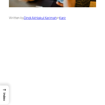
Written by
Dindi Akhlakul Karimah
in
Karir
→
Index