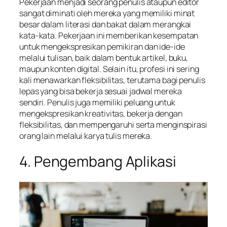
Pekerjaan menjadi seorang penulis ataupun editor
sangat diminati oleh mereka yang memiliki minat
besar dalam literasi dan bakat dalam merangkai
kata-kata. Pekerjaan ini memberikan kesempatan
untuk mengekspresikan pemikiran dan ide-ide
melalui tulisan, baik dalam bentuk artikel, buku,
maupun konten digital. Selain itu, profesi ini sering
kali menawarkan fleksibilitas, terutama bagi penulis
lepas yang bisa bekerja sesuai jadwal mereka
sendiri. Penulis juga memiliki peluang untuk
mengekspresikan kreativitas, bekerja dengan
fleksibilitas, dan mempengaruhi serta menginspirasi
orang lain melalui karya tulis mereka.
4. Pengembang Aplikasi