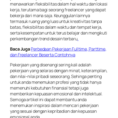
menawarkan fleksibilitas dalam hal waktu dan lokasi
kerja, terutama bagi seorang freelancer yang dapat
bekerja dari mana saja. Keunggulan lainnya
termasuk ruang yang luas untuk kreativitas tanpa
batas, fleksibilitas dalam waktu dan tempat kerja,
serta kesempatan untuk terus belajar dan mengikuti
perkembangan trend desain terbaru
.
Baca Juga
Perbedaan Pekerjaan Fulltime, Parttime,
dan Freelancer Beserta Contohnya
Pekerjaan yang disenangi sering kali adalah
pekerjaan yang selaras dengan minat, keterampilan,
dan nilai-nilai pribadi seseorang. Sehinga penting
untuk anda menemukan profesi yang tidak hanya
memenuhi kebutuhan finansial tetapi juga
memberikan kepuasan emosional dan intelektual.
Semoga artikel ini dapat membantu anda
menemukan inspirasi dalam mencari pekerjaan
yang sesuai dengan kepribadian dan kepuasan
emosional anda.