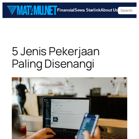
Skip
Finansial
Sewa Starlink
About Us
to
content
5 Jenis Pekerjaan
Paling Disenangi