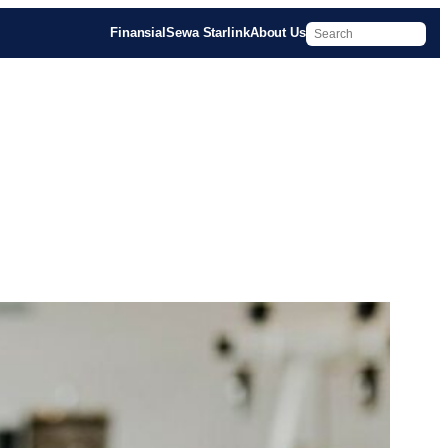
Finansial
Sewa Starlink
About Us