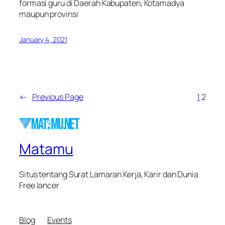
formasi guru di Daerah Kabupaten, Kotamadya
maupun provinsi
January 4, 2021
←
Previous Page
1
2
Matamu
Situs tentang Surat Lamaran Kerja, Karir dan Dunia
Free lancer
Blog
Events