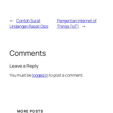
←
Contoh Surat
Pengertian Internet of
Undangan Rapat Osis
Things (IoT)
→
Comments
Leave a Reply
You must be
logged in
to post a comment.
MORE POSTS