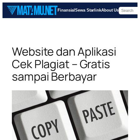
Skip
Finansial
Sewa Starlink
About Us
to
content
Website dan Aplikasi
Cek Plagiat – Gratis
sampai Berbayar