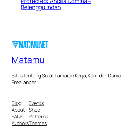
Protected: Ancilla Domina –
Belenggu Indah
Matamu
Situs tentang Surat Lamaran Kerja, Karir dan Dunia
Free lancer
Blog
Events
About
Shop
FAQs
Patterns
Authors
Themes