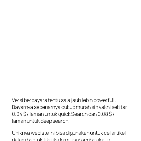
Versi berbayara tentu saja jauh lebih powerfull.
Bayarnya sebenarnya cukup murah sih yakni sekitar
0.04 $ / laman untuk
quick Search
dan 0.08 $ /
laman untuk
deep search
.
Uniknya webiste ini bisa digunakan untuk cel artikel
dalam bentuk file jika kamu subscribe akaun