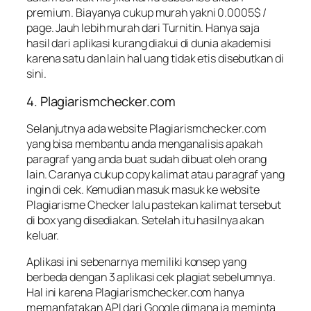
premium. Biayanya cukup murah yakni 0.0005$ /
page. Jauh lebih murah dari Turnitin. Hanya saja
hasil dari aplikasi kurang diakui di dunia akademisi
karena satu dan lain hal uang tidak etis disebutkan di
sini.
4. Plagiarismchecker.com
Selanjutnya ada website Plagiarismchecker.com
yang bisa membantu anda menganalisis apakah
paragraf yang anda buat sudah dibuat oleh orang
lain. Caranya cukup copy kalimat atau paragraf yang
ingin di cek. Kemudian masuk masuk ke website
Plagiarisme Checker lalu pastekan kalimat tersebut
di box yang disediakan. Setelah itu hasilnya akan
keluar.
Aplikasi ini sebenarnya memiliki konsep yang
berbeda dengan 3 aplikasi cek plagiat sebelumnya.
Hal ini karena Plagiarismchecker.com hanya
memanfatakan API dari Google dimana ia meminta