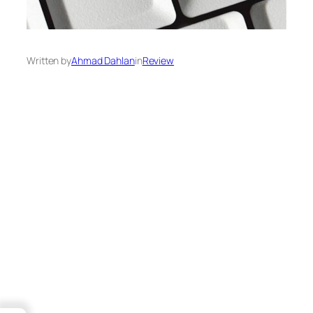
Written by
Ahmad Dahlan
in
Review