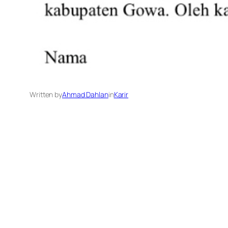
Written by
Ahmad Dahlan
in
Karir