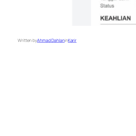
Written by
Ahmad Dahlan
in
Karir