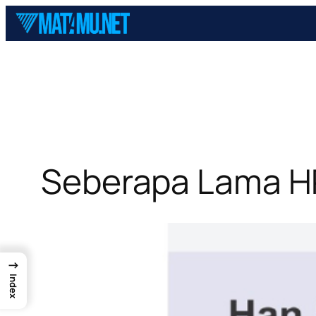
Skip
to
content
Seberapa Lama H
→
Index