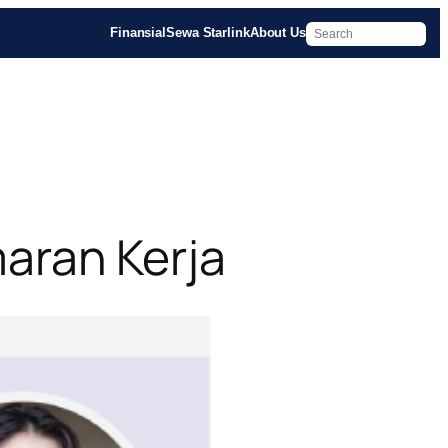
Finansial
Sewa Starlink
About Us
ran Kerja