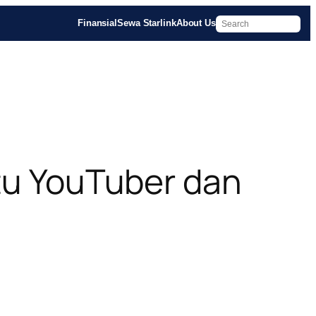
Finansial
Sewa Starlink
About Us
atu YouTuber dan