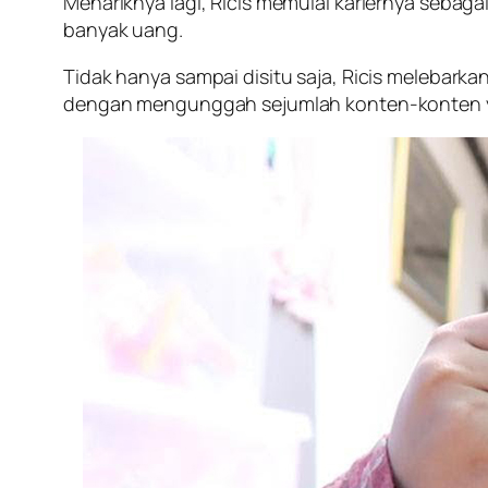
Menariknya lagi, Ricis memulai kariernya sebag
banyak uang.
Tidak hanya sampai disitu saja, Ricis melebarka
dengan mengunggah sejumlah konten-konten y