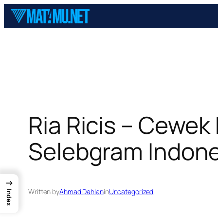
Skip
to
content
Ria Ricis – Cewek
Selebgram Indone
→
Written by
Ahmad Dahlan
in
Uncategorized
Index