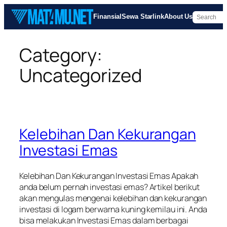
Skip
Finansial
Sewa Starlink
About Us
to
content
Category:
Uncategorized
Kelebihan Dan Kekurangan
Investasi Emas
Kelebihan Dan Kekurangan Investasi Emas Apakah
anda belum pernah investasi emas? Artikel berikut
akan mengulas mengenai kelebihan dan kekurangan
investasi di logam berwarna kuning kemilau ini. Anda
bisa melakukan Investasi Emas dalam berbagai