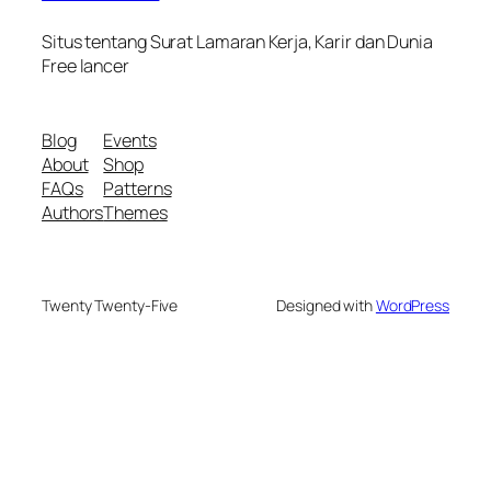
Situs tentang Surat Lamaran Kerja, Karir dan Dunia
Free lancer
Blog
Events
About
Shop
FAQs
Patterns
Authors
Themes
Twenty Twenty-Five
Designed with
WordPress