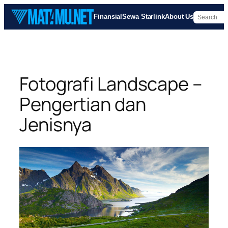
Skip
Finansial
Sewa Starlink
About Us
to
content
Fotografi Landscape –
Pengertian dan
Jenisnya