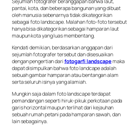
Sejumlah fotografer beranggapan bahwa laut,
pantai, kota, dan beberapa bangunan yang dibuat
oleh manusia sebenarnya tidak dikategorikan
sebagai foto landscape. Malahan foto-foto tersebut
hanya bisa dikategorikan sebagai hamparan laut
maupun kota yang luas membentang.
Kendati demikian, berdasarkan anggapan dari
sejumlah fotografer tersebut dan disesuaikan
dengan pengertian dari
fotogarfi landscape
maka
dapat disimpulkan bahwa foto landcape adalah
sebuah gambar hamparan atau bentangan alam
serta seluruh isinya yang alamiah.
Mungkin saja dalam foto landscape terdapat
pemandangan seperti hiruk-pikuk perkotaan pada
garis horizontal maupun terlihat dari kejauhan
sebuah rumah petani pada hamparan sawah, dan
lain sebagainya.