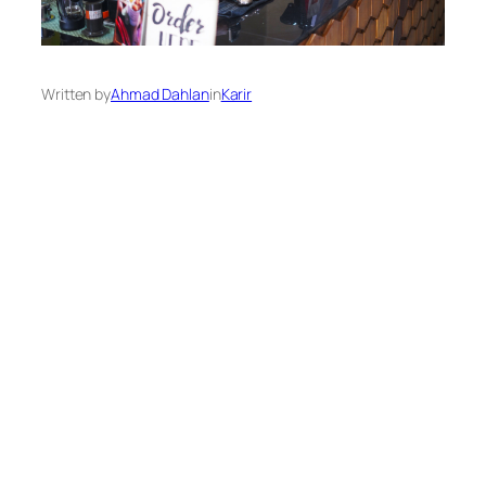
Written by
Ahmad Dahlan
in
Karir