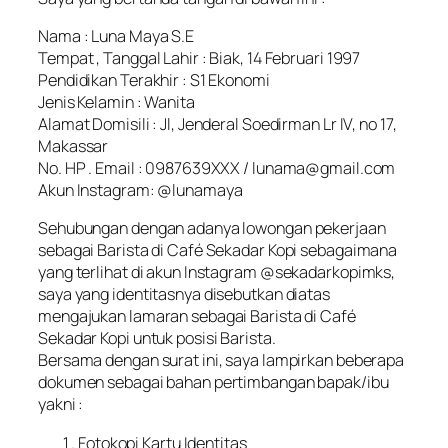
Nama : Luna Maya S.E
Tempat , Tanggal Lahir : Biak, 14 Februari 1997
Pendidikan Terakhir : S1 Ekonomi
Jenis Kelamin : Wanita
Alamat Domisili : Jl, Jenderal Soedirman Lr IV, no 17,
Makassar
No. HP . Email : 0987639XXX / lunama@gmail.com
Akun Instagram: @lunamaya
Sehubungan dengan adanya lowongan pekerjaan
sebagai Barista di Café Sekadar Kopi sebagaimana
yang terlihat di akun Instagram @sekadarkopimks,
saya yang identitasnya disebutkan diatas
mengajukan lamaran sebagai Barista di Café
Sekadar Kopi untuk posisi Barista.
Bersama dengan surat ini, saya lampirkan beberapa
dokumen sebagai bahan pertimbangan bapak/ibu
yakni :
Fotokopi Kartu Identitas