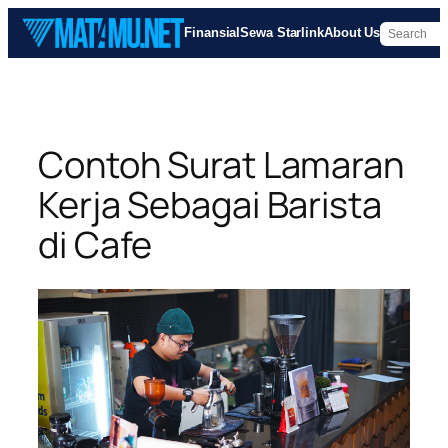
Skip
Finansial
Sewa Starlink
About Us
to
content
Contoh Surat Lamaran
Kerja Sebagai Barista
di Cafe