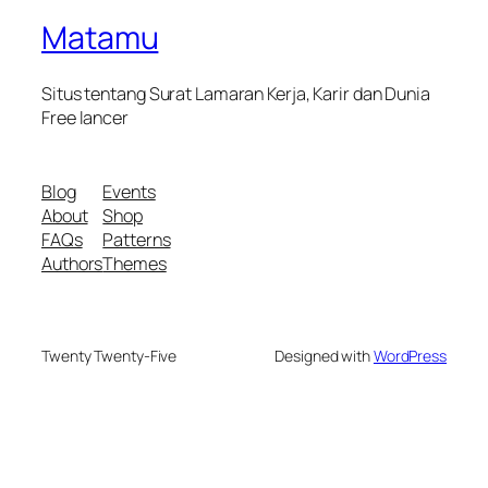
Matamu
Situs tentang Surat Lamaran Kerja, Karir dan Dunia
Free lancer
Blog
Events
About
Shop
FAQs
Patterns
Authors
Themes
Twenty Twenty-Five
Designed with
WordPress