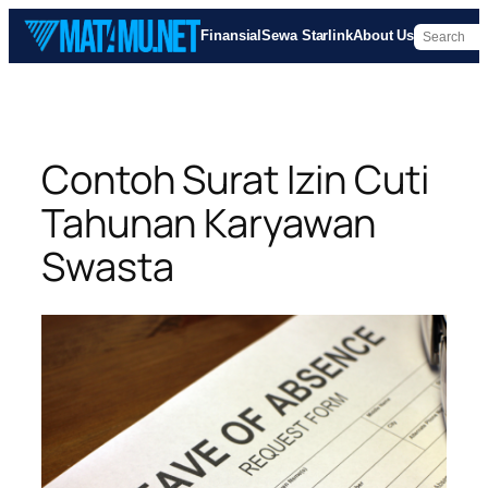
Skip
Finansial
Sewa Starlink
About Us
to
content
Contoh Surat Izin Cuti
Tahunan Karyawan
Swasta