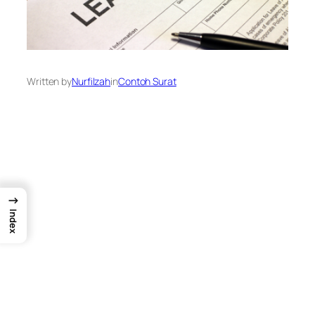
Written by
Nurfilzah
in
Contoh Surat
→
Index