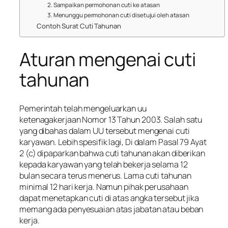
2. Sampaikan permohonan cuti ke atasan
3. Menunggu permohonan cuti disetujui oleh atasan
Contoh Surat Cuti Tahunan
Aturan mengenai cuti
tahunan
Pemerintah telah mengeluarkan uu
ketenagakerjaan Nomor 13 Tahun 2003. Salah satu
yang dibahas dalam UU tersebut mengenai cuti
karyawan. Lebih spesifik lagi, Di dalam Pasal 79 Ayat
2 (c) dipaparkan bahwa cuti tahunan akan diberikan
kepada karyawan yang telah bekerja selama 12
bulan secara terus menerus. Lama cuti tahunan
minimal 12 hari kerja. Namun pihak perusahaan
dapat menetapkan cuti di atas angka tersebut jika
memang ada penyesuaian atas jabatan atau beban
kerja.