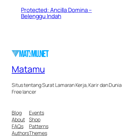
Protected: Ancilla Domina –
Belenggu Indah
Matamu
Situs tentang Surat Lamaran Kerja, Karir dan Dunia
Free lancer
Blog
Events
About
Shop
FAQs
Patterns
Authors
Themes