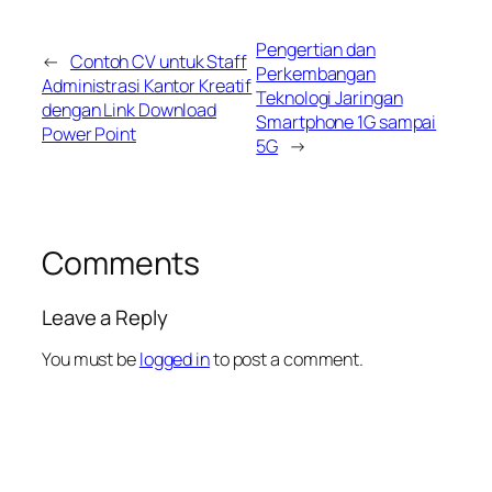
Pengertian dan
←
Contoh CV untuk Staff
Perkembangan
Administrasi Kantor Kreatif
Teknologi Jaringan
dengan Link Download
Smartphone 1G sampai
Power Point
5G
→
Comments
Leave a Reply
You must be
logged in
to post a comment.