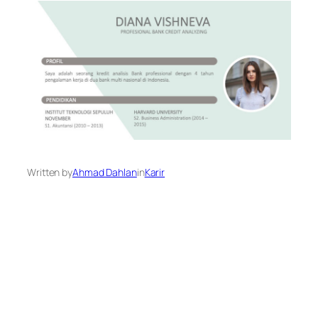
Written by
Ahmad Dahlan
in
Karir