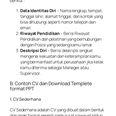
berikut :
Data Identitas Diri
– Nama lengkap, tempat,
tanggal lahir, alamat tinggal, dan kontak yang
bisa dihubungi seperti nomor telepon dan
email.
Riwayat Pendidikan
– Berisi Riwayat
Pendidikan dan pelatihan yang berhubungan
dengan Posisi yang sedang kamu lamar.
Deskripsi Diri
– Berisi deskripsi singkat
mengenai kekuatan dan keterampilan kamu
yang bermanfaat untuk perusahaan jika kelak
kamu diterima sebagai Manager atau
Supervisor.
B. Contoh CV dan Download Templete
format PPT
1. CV Sederhana
CV Sederhana adalah CV yang dibuat dalam bentuk
dokumen formal seperti pada surat riawayat Hidup.