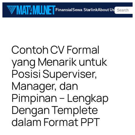
Skip
Finansial
Sewa Starlink
About Us
to
content
Contoh CV Formal
yang Menarik untuk
Posisi Superviser,
Manager, dan
Pimpinan – Lengkap
Dengan Templete
dalam Format PPT