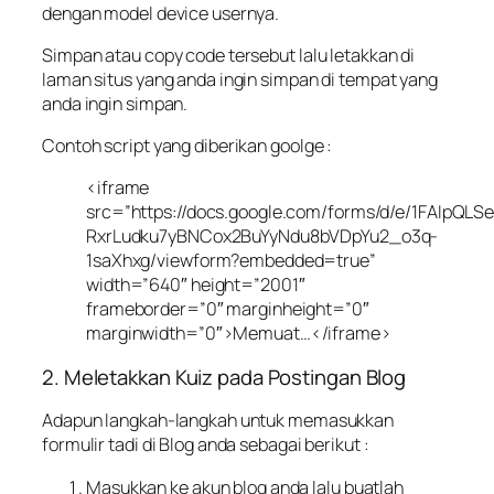
dengan model device usernya.
Simpan atau copy code tersebut lalu letakkan di
laman situs yang anda ingin simpan di tempat yang
anda ingin simpan.
Contoh script yang diberikan goolge :
<iframe
src=”https://docs.google.com/forms/d/e/1FAIpQLS
RxrLudku7yBNCox2BuYyNdu8bVDpYu2_o3q-
1saXhxg/viewform?embedded=true”
width=”640″ height=”2001″
frameborder=”0″ marginheight=”0″
marginwidth=”0″>Memuat…</iframe>
2. Meletakkan Kuiz pada Postingan Blog
Adapun langkah-langkah untuk memasukkan
formulir tadi di Blog anda sebagai berikut :
Masukkan ke akun blog anda lalu buatlah