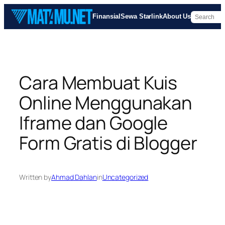
Skip
Finansial
Sewa Starlink
About Us
to
content
Cara Membuat Kuis
Online Menggunakan
Iframe dan Google
Form Gratis di Blogger
Written by
Ahmad Dahlan
in
Uncategorized