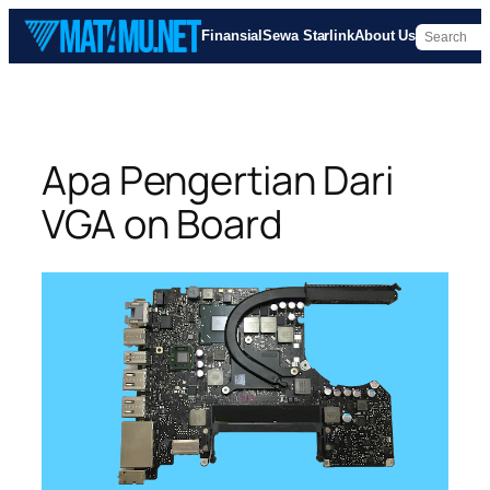
Skip
Finansial
Sewa Starlink
About Us
to
content
Apa Pengertian Dari
VGA on Board