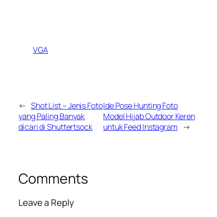
VGA
←
Shot List – Jenis Foto
Ide Pose Hunting Foto
yang Paling Banyak
Model Hijab Outdoor Keren
dicari di Shuttertsock
untuk Feed Instagram
→
Comments
Leave a Reply