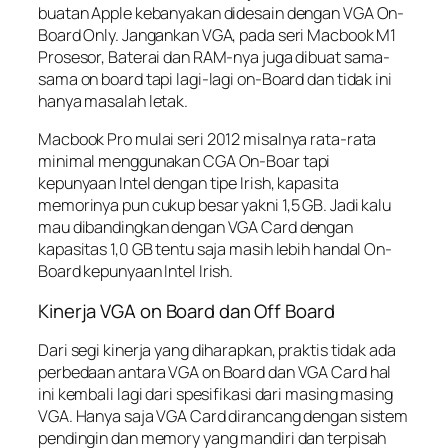
buatan Apple kebanyakan didesain dengan VGA On-
Board Only. Jangankan VGA, pada seri Macbook M1
Prosesor, Baterai dan RAM-nya juga dibuat sama-
sama on board tapi lagi-lagi on-Board dan tidak ini
hanya masalah letak.
Macbook Pro mulai seri 2012 misalnya rata-rata
minimal menggunakan CGA On-Boar tapi
kepunyaan Intel dengan tipe Irish, kapasita
memorinya pun cukup besar yakni 1,5 GB. Jadi kalu
mau dibandingkan dengan VGA Card dengan
kapasitas 1,0 GB tentu saja masih lebih handal On-
Board kepunyaan Intel Irish.
Kinerja VGA on Board dan Off Board
Dari segi kinerja yang diharapkan, praktis tidak ada
perbedaan antara VGA on Board dan VGA Card hal
ini kembali lagi dari spesifikasi dari masing masing
VGA. Hanya saja VGA Card dirancang dengan sistem
pendingin dan memory yang mandiri dan terpisah