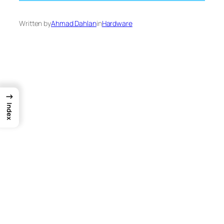
Written by
Ahmad Dahlan
in
Hardware
→
Index