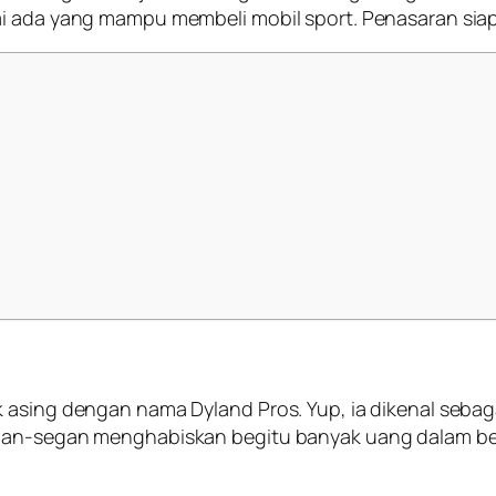
i ada yang mampu membeli mobil sport. Penasaran siapa
 asing dengan nama Dyland Pros. Yup, ia dikenal sebag
egan-segan menghabiskan begitu banyak uang dalam b