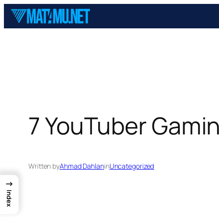
Skip
to
content
7 YouTuber Gaming
Written by
Ahmad Dahlan
in
Uncategorized
→
Index