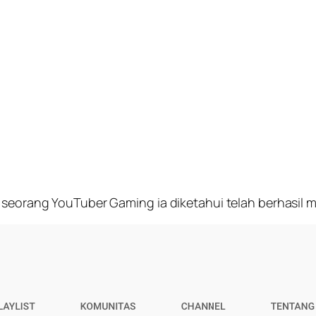
i seorang YouTuber Gaming ia diketahui telah berhasil