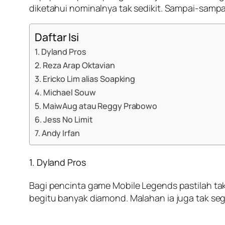
diketahui nominalnya tak sedikit. Sampai-sampa
Daftar Isi
1. Dyland Pros
2. Reza Arap Oktavian
3. Ericko Lim alias Soapking
4. Michael Souw
5. MaiwAug atau Reggy Prabowo
6. Jess No Limit
7. Andy Irfan
1. Dyland Pros
Bagi pencinta game Mobile Legends pastilah tak
begitu banyak diamond. Malahan ia juga tak s