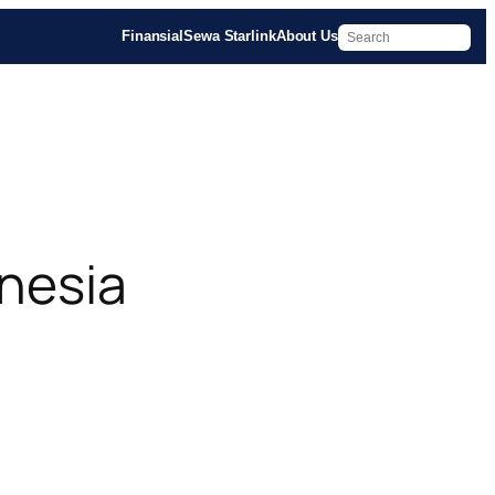
Finansial
Sewa Starlink
About Us
onesia