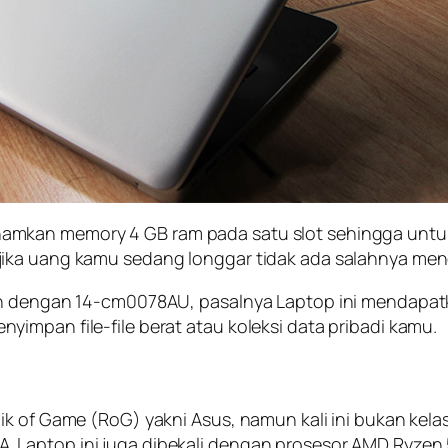
amkan memory 4 GB ram pada satu slot sehingga untu
jika uang kamu sedang longgar tidak ada salahnya men
in dengan 14-cm0078AU, pasalnya Laptop ini mendapat
impan file-file berat atau koleksi data pribadi kamu.
k of Game (RoG) yakni Asus, namun kali ini bukan kelas
 Laptop ini juga dibekali dengan prosesor AMD Ryze