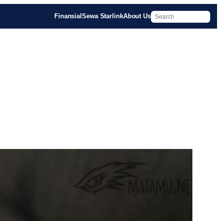
Finansial
Sewa Starlink
About Us