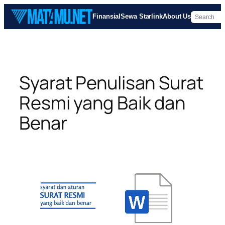
Skip
Finansial
Sewa Starlink
About Us
to
content
Syarat Penulisan Surat
Resmi yang Baik dan
Benar