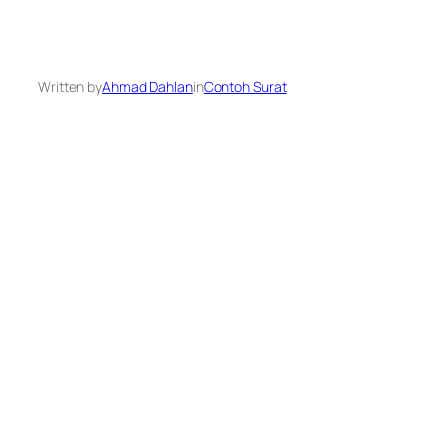
Written by
Ahmad Dahlan
in
Contoh Surat