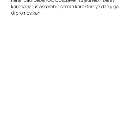
kenal. Jadi beban OC Cosplayer itu jadi lebih berat
karena harus assemble sendiri karakternya dan juga
di promosikan.