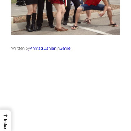
Written by
Ahmad Dahlan
in
Game
→
Index