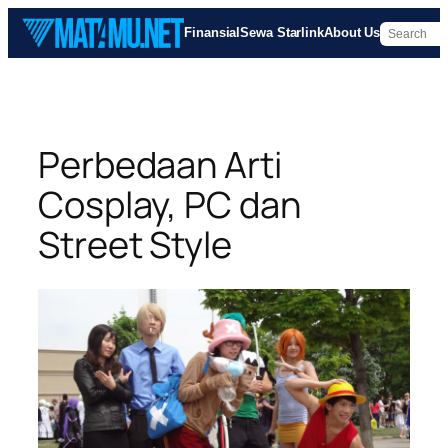
Skip
Finansial
Sewa Starlink
About Us
to
content
Perbedaan Arti
Cosplay, PC dan
Street Style