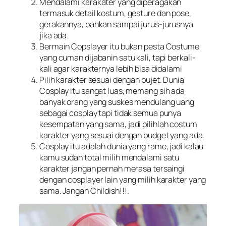
Mendalami karakater yang diperagakan
termasuk detail kostum, gesture dan pose,
gerakannya, bahkan sampai jurus-jurusnya
jika ada.
Bermain Copslayer itu bukan pesta Costume
yang cuman dijabanin satu kali, tapi berkali-
kali agar karakternya lebih bisa didalami
Pilih karakter sesuai dengan bujet. Dunia
Cosplay itu sangat luas, memang sih ada
banyak orang yang suskes mendulang uang
sebagai cosplay tapi tidak semua punya
kesempatan yang sama, jadi pilihlah costum
karakter yang sesuai dengan budget yang ada.
Cosplay itu adalah dunia yang rame, jadi kalau
kamu sudah total milih mendalami satu
karakter jangan pernah merasa tersaingi
dengan cosplayer lain yang milih karakter yang
sama. Jangan Childish!!!.