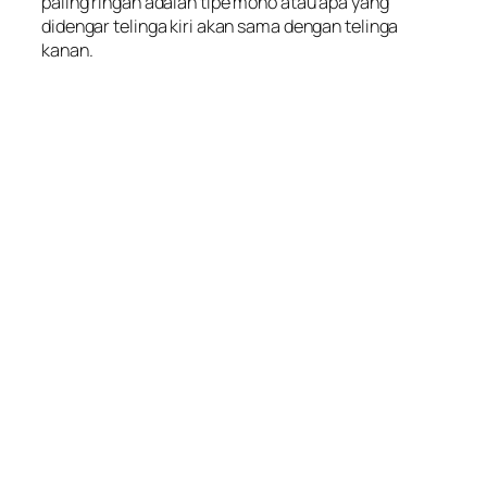
paling ringan adalah tipe mono atau apa yang
didengar telinga kiri akan sama dengan telinga
kanan.