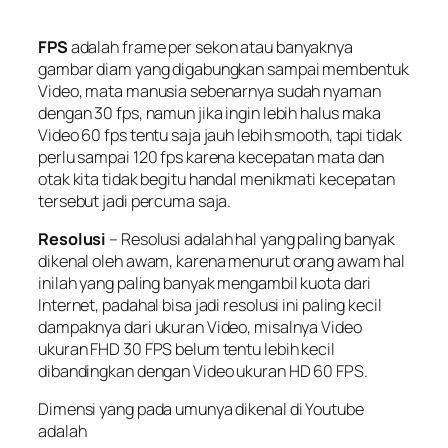
FPS
adalah frame per sekon atau banyaknya
gambar diam yang digabungkan sampai membentuk
Video, mata manusia sebenarnya sudah nyaman
dengan 30 fps, namun jika ingin lebih halus maka
Video 60 fps tentu saja jauh lebih smooth, tapi tidak
perlu sampai 120 fps karena kecepatan mata dan
otak kita tidak begitu handal menikmati kecepatan
tersebut jadi percuma saja.
Resolusi
– Resolusi adalah hal yang paling banyak
dikenal oleh awam, karena menurut orang awam hal
inilah yang paling banyak mengambil kuota dari
Internet, padahal bisa jadi resolusi ini paling kecil
dampaknya dari ukuran Video, misalnya Video
ukuran FHD 30 FPS belum tentu lebih kecil
dibandingkan dengan Video ukuran HD 60 FPS.
Dimensi yang pada umunya dikenal di Youtube
adalah