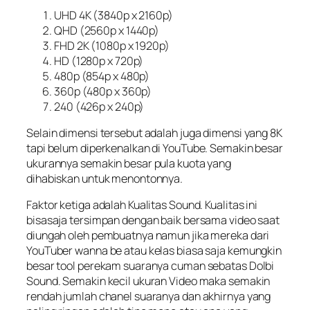
UHD 4K (3840p x 2160p)
QHD (2560p x 1440p)
FHD 2K (1080p x 1920p)
HD (1280p x 720p)
480p (854p x 480p)
360p (480p x 360p)
240 (426p x 240p)
Selain dimensi tersebut adalah juga dimensi yang 8K
tapi belum diperkenalkan di YouTube. Semakin besar
ukurannya semakin besar pula kuota yang
dihabiskan untuk menontonnya.
Faktor ketiga adalah Kualitas Sound. Kualitas ini
bisasaja tersimpan dengan baik bersama video saat
diungah oleh pembuatnya namun jika mereka dari
YouTuber wanna be atau kelas biasa saja kemungkin
besar tool perekam suaranya cuman sebatas Dolbi
Sound. Semakin kecil ukuran Video maka semakin
rendah jumlah chanel suaranya dan akhirnya yang