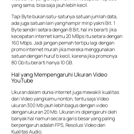
yang sama, bisa saja jauh lebih kecil.
Tapi Byte bukan satu-satunya satuan jumlah data,
ada juga satuan lain yang hampir mirip yakni Bit. 1
Byte sendiri setara dengan 8 Bit, hal ini berarti jika
kecepatan internet kamu 20 MBps itu setara dengan
160 Mbps. Jadi jangan pernah tertipu lagi dengan
promo internet murah jika mereka menggunakan
satuan dengan huruf b kecil, karena jika promonya
80 Gb itu berarti hanya 10 GB.
Hal yang Mempengaruhi Ukuran Video
YouTube
Ukuran dalam dunia internet juga mewakili kualitas
dari Video yang kamu nonton, tentu saja Video
ukuran 300 Mb jauh lebih bagus dengan video
dengan ukuran 20 Mb. Ukuran ini dipengaruhi oleh
banyak hal namun secara garis besar yang paling
berpengaruh adalah FPS, Resolusi Video dan
Kualitas Audio.