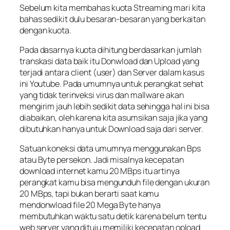
Sebelum kita membahas kuota Streaming mari kita
bahas sedikit dulu besaran-besaran yang berkaitan
dengan kuota.
Pada dasarnya kuota dihitung berdasarkan jumlah
transkasi data baik itu Donwload dan Upload yang
terjadi antara client (user) dan Server dalam kasus
ini Youtube. Pada umumnya untuk perangkat sehat
yang tidak terinveksi virus dan mallware akan
mengirim jauh lebih sedikit data sehingga hal ini bisa
diabaikan, oleh karena kita asumsikan saja jika yang
dibutuhkan hanya untuk Download saja dari server.
Satuan koneksi data umumnya menggunakan Bps
atau Byte persekon. Jadi misalnya kecepatan
download internet kamu 20 MBps itu artinya
perangkat kamu bisa mengunduh file dengan ukuran
20 MBps, tapi bukan berarti saat kamu
mendonwload file 20 Mega Byte hanya
membutuhkan waktu satu detik karena belum tentu
web server yang dituju memiliki kecepatan opload