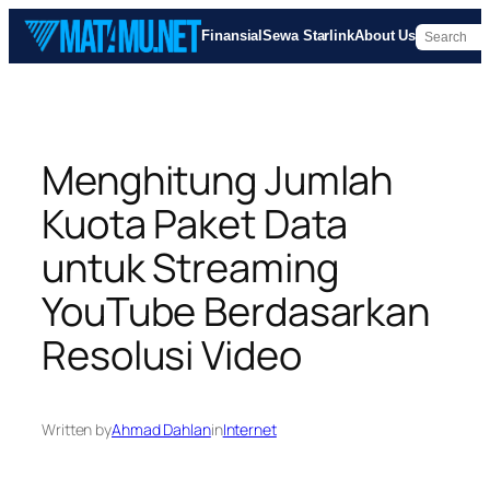
Skip
Finansial
Sewa Starlink
About Us
to
content
Menghitung Jumlah
Kuota Paket Data
untuk Streaming
YouTube Berdasarkan
Resolusi Video
Written by
Ahmad Dahlan
in
Internet