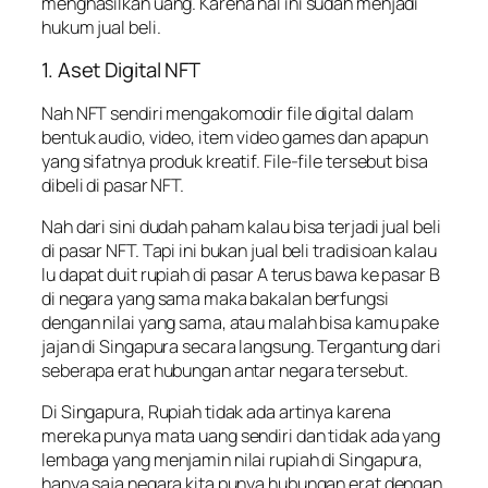
menghasilkan uang. Karena hal ini sudah menjadi
hukum jual beli.
1. Aset Digital NFT
Nah NFT sendiri mengakomodir file digital dalam
bentuk audio, video, item video games dan apapun
yang sifatnya produk kreatif. File-file tersebut bisa
dibeli di pasar NFT.
Nah dari sini dudah paham kalau bisa terjadi jual beli
di pasar NFT. Tapi ini bukan jual beli tradisioan kalau
lu dapat duit rupiah di pasar A terus bawa ke pasar B
di negara yang sama maka bakalan berfungsi
dengan nilai yang sama, atau malah bisa kamu pake
jajan di Singapura secara langsung. Tergantung dari
seberapa erat hubungan antar negara tersebut.
Di Singapura, Rupiah tidak ada artinya karena
mereka punya mata uang sendiri dan tidak ada yang
lembaga yang menjamin nilai rupiah di Singapura,
hanya saja negara kita punya hubungan erat dengan