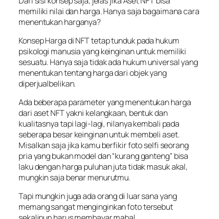
Dari sisi konsep saja, jelas jika Aset NFT bisa
memiliki nilai dan harga. Hanya saja bagaimana cara
menentukan harganya?
Konsep Harga di NFT tetap tunduk pada hukum
psikologi manusia yang keinginan untuk memiliki
sesuatu. Hanya saja tidak ada hukum universal yang
menentukan tentang harga dari objek yang
diperjualbelikan.
Ada beberapa parameter yang menentukan harga
dari aset NFT yakni kelangkaan, bentuk dan
kualitasnya tapi lagi-lagi, nilanya kembali pada
seberapa besar keinginan untuk membeli aset.
Misalkan saja jika kamu berfikir foto selfi seorang
pria yang bukan model dan “kurang ganteng” bisa
laku dengan harga puluhan juta tidak masuk akal,
mungkin saja benar menurutmu.
Tapi mungkin juga ada orang di luar sana yang
memang sangat menginginkan foto tersebut
sekalipun harus membayar mahal.