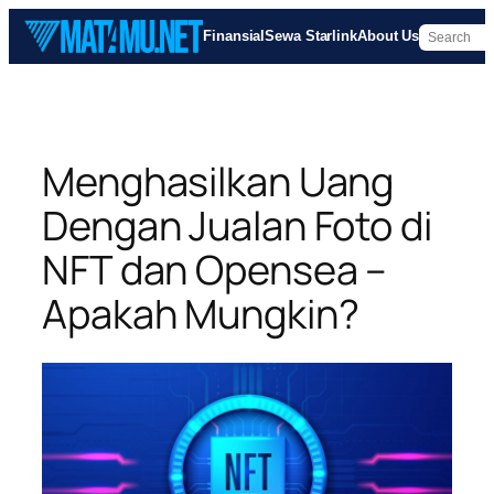
Skip
Finansial
Sewa Starlink
About Us
to
content
Menghasilkan Uang
Dengan Jualan Foto di
NFT dan Opensea –
Apakah Mungkin?