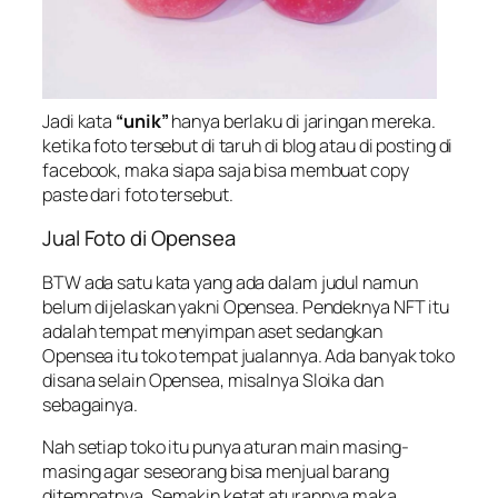
Jadi kata
“unik”
hanya berlaku di jaringan mereka.
ketika foto tersebut di taruh di blog atau di posting di
facebook, maka siapa saja bisa membuat copy
paste dari foto tersebut.
Jual Foto di Opensea
BTW ada satu kata yang ada dalam judul namun
belum dijelaskan yakni Opensea. Pendeknya NFT itu
adalah tempat menyimpan aset sedangkan
Opensea itu toko tempat jualannya. Ada banyak toko
disana selain Opensea, misalnya Sloika dan
sebagainya.
Nah setiap toko itu punya aturan main masing-
masing agar seseorang bisa menjual barang
ditempatnya. Semakin ketat aturannya maka