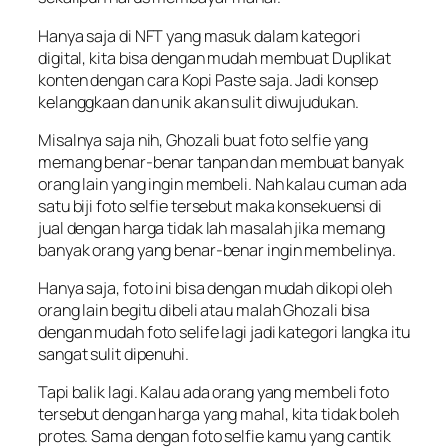
Hanya saja di NFT yang masuk dalam kategori
digital, kita bisa dengan mudah membuat Duplikat
konten dengan cara Kopi Paste saja. Jadi konsep
kelanggkaan dan unik akan sulit diwujudukan.
Misalnya saja nih, Ghozali buat foto selfie yang
memang benar-benar tanpan dan membuat banyak
orang lain yang ingin membeli. Nah kalau cuman ada
satu biji foto selfie tersebut maka konsekuensi di
jual dengan harga tidak lah masalah jika memang
banyak orang yang benar-benar ingin membelinya.
Hanya saja, foto ini bisa dengan mudah dikopi oleh
orang lain begitu dibeli atau malah Ghozali bisa
dengan mudah foto selife lagi jadi kategori langka itu
sangat sulit dipenuhi.
Tapi balik lagi. Kalau ada orang yang membeli foto
tersebut dengan harga yang mahal, kita tidak boleh
protes. Sama dengan foto selfie kamu yang cantik