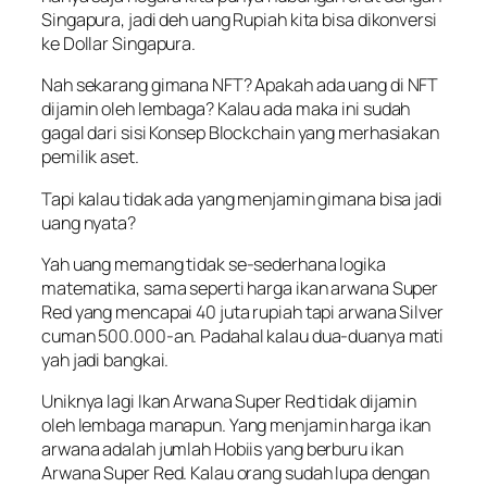
Singapura, jadi deh uang Rupiah kita bisa dikonversi
ke Dollar Singapura.
Nah sekarang gimana NFT? Apakah ada uang di NFT
dijamin oleh lembaga? Kalau ada maka ini sudah
gagal dari sisi Konsep Blockchain yang merhasiakan
pemilik aset.
Tapi kalau tidak ada yang menjamin gimana bisa jadi
uang nyata?
Yah uang memang tidak se-sederhana logika
matematika, sama seperti harga ikan arwana Super
Red yang mencapai 40 juta rupiah tapi arwana Silver
cuman 500.000-an. Padahal kalau dua-duanya mati
yah jadi bangkai.
Uniknya lagi Ikan Arwana Super Red tidak dijamin
oleh lembaga manapun. Yang menjamin harga ikan
arwana adalah jumlah Hobiis yang berburu ikan
Arwana Super Red. Kalau orang sudah lupa dengan