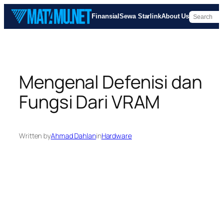
Skip
Finansial
Sewa Starlink
About Us
to
content
Mengenal Defenisi dan
Fungsi Dari VRAM
Written by
Ahmad Dahlan
in
Hardware