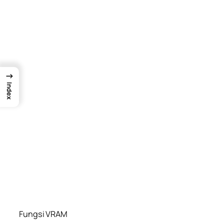
→
Index
Fungsi VRAM