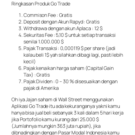
Ringkasan Produk Go Trade
Commison Fee : Gratis
Deposit dengan Akun Rapyd : Gratis
Withdrawa dengan akun Aplaca : 12 $
Sekuritas Fee : 5,10 $ untuk setiap transaksi
senilai 1.000.000 $
Pajak Transaksi : 0,000119 $ per share (jadi
kalau beli 1$ yah silahkan dibagi lagi, pasti lebih
kecil)
Pajak kenaikan harga saham (Capital Gain
Tax) : Gratis
Pajak Dividen : 0 – 30 % disesuaikan dengan
pajak di Amerika
Oh iya Jajan saham di Wall Street menggunakan
Aplikasi Go Trade itu ada kekuranganya yakni kamu
hanya bisa jual beli sebanyak 3 kali dalam 5 hari kerja
jika Portofolio kamu kurang dari 25.000 $
(Jumlahnya mungkin 363 juta rupiah), jika
dibnadingkan dengan Pasar Modal Indonesia kamu