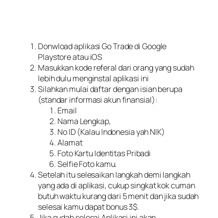
Donwload aplikasi Go Trade di Google
Playstore atau iOS
Masukkan kode referal dari orang yang sudah
lebih dulu menginstal aplikasi ini
Silahkan mulai daftar dengan isian berupa
(standar informasi akun finansial):
Email
Nama Lengkap,
No ID (Kalau Indonesia yah NIK)
Alamat
Foto Kartu Identitas Pribadi
Selfie Foto kamu.
Setelah itu selesaikan langkah demi langkah
yang ada di aplikasi, cukup singkat kok cuman
butuh waktu kurang dari 5 menit dan jika sudah
selesai kamu dapat bonus 3$.
Jika sudah selesai Aplikasi ini akan