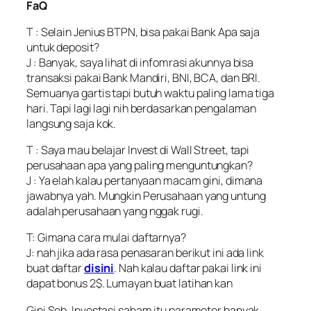
FaQ
T : Selain Jenius BTPN, bisa pakai Bank Apa saja
untuk deposit?
J : Banyak, saya lihat di infomrasi akunnya bisa
transaksi pakai Bank Mandiri, BNI, BCA, dan BRI.
Semuanya gartis tapi butuh waktu paling lama tiga
hari. Tapi lagi lagi nih berdasarkan pengalaman
langsung saja kok.
T : Saya mau belajar Invest di Wall Street, tapi
perusahaan apa yang paling menguntungkan?
J : Ya elah kalau pertanyaan macam gini, dimana
jawabnya yah. Mungkin Perusahaan yang untung
adalah perusahaan yang nggak rugi.
T: Gimana cara mulai daftarnya?
J: nah jika ada rasa penasaran berikut ini ada link
buat daftar
disini
. Nah kalau daftar pakai link ini
dapat bonus 2$. Lumayan buat latihan kan
Gini Sob, Investasi saham itu parameter banyak,