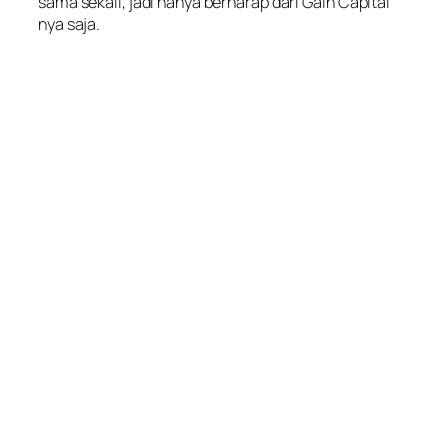
sama sekali, jadi hanya berharap dari
Gain Capital
nya saja.