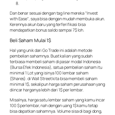
Dan benar sesuai dengan tag line mereka “
Invest
with Ease
“, saya bisa dengan mudah membuka akun.
Kerennya akun baru yang terferifikasi bisa
mendapatkan bonus saldo sampai 7$ loh.
Beli Saham Mulai 1$
Hal yang unik dari Go Trade ini adalah metode
pembelian sahamnya. Buat kalian yang sudah
terbiasa membeli saham di pasar modal Indonesia
(Bursa Efek Indonesia), satua pembelian saham itu
minimal 1 Lot yang isinya 100 lembar saham
(Shares). di Wall Street kita bisa membeli saham
minimal 1$, sekalipun harga saham perusahaan yang
diincar harganya lebih dari 1$ per lembar.
Misalnya, harga satu lembar saham yang kamu incar
100 $ perlembar, nah dengan uang 1$ kamu tetap
bisa dapatkan sahamnya. Volume sisa di bagi dong,