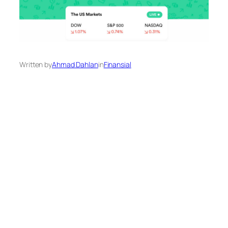
Written by
Ahmad Dahlan
in
Finansial