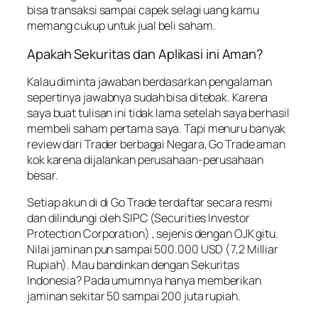
bisa transaksi sampai capek selagi uang kamu
memang cukup untuk jual beli saham.
Apakah Sekuritas dan Aplikasi ini Aman?
Kalau diminta jawaban berdasarkan pengalaman
sepertinya jawabnya sudah bisa ditebak. Karena
saya buat tulisan ini tidak lama setelah saya berhasil
membeli saham pertama saya. Tapi menuru banyak
review dari Trader berbagai Negara, Go Trade aman
kok karena dijalankan perusahaan-perusahaan
besar.
Setiap akun di di Go Trade terdaftar secara resmi
dan dilindungi oleh SIPC (Securities Investor
Protection Corporation) , sejenis dengan OJK gitu.
Nilai jaminan pun sampai 500.000 USD (7,2 Milliar
Rupiah). Mau bandinkan dengan Sekuritas
Indonesia? Pada umumnya hanya memberikan
jaminan sekitar 50 sampai 200 juta rupiah.