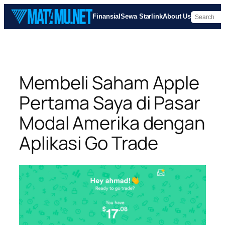
Skip
Finansial
Sewa Starlink
About Us
to
content
Membeli Saham Apple
Pertama Saya di Pasar
Modal Amerika dengan
Aplikasi Go Trade