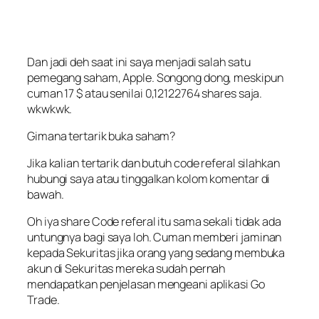
Dan jadi deh saat ini saya menjadi salah satu
pemegang saham, Apple. Songong dong, meskipun
cuman 17 $ atau senilai 0,12122764 shares saja.
wkwkwk.
Gimana tertarik buka saham?
Jika kalian tertarik dan butuh code referal silahkan
hubungi saya atau tinggalkan kolom komentar di
bawah.
Oh iya share Code referal itu sama sekali tidak ada
untungnya bagi saya loh. Cuman memberi jaminan
kepada Sekuritas jika orang yang sedang membuka
akun di Sekuritas mereka sudah pernah
mendapatkan penjelasan mengeani aplikasi Go
Trade.