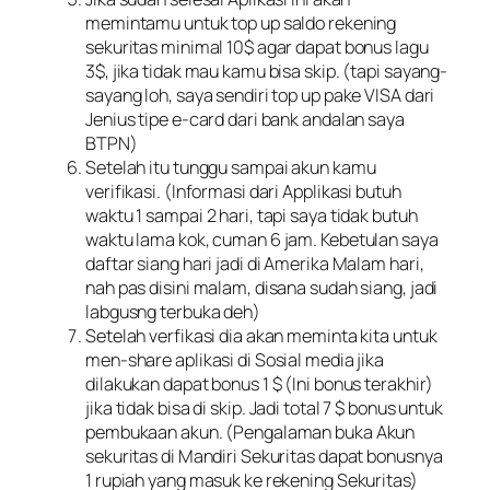
memintamu untuk top up saldo rekening
sekuritas minimal 10$ agar dapat bonus lagu
3$, jika tidak mau kamu bisa skip. (tapi sayang-
sayang loh, saya sendiri top up pake VISA dari
Jenius tipe e-card dari bank andalan saya
BTPN)
Setelah itu tunggu sampai akun kamu
verifikasi. (Informasi dari Applikasi butuh
waktu 1 sampai 2 hari, tapi saya tidak butuh
waktu lama kok, cuman 6 jam. Kebetulan saya
daftar siang hari jadi di Amerika Malam hari,
nah pas disini malam, disana sudah siang, jadi
labgusng terbuka deh)
Setelah verfikasi dia akan meminta kita untuk
men-share aplikasi di Sosial media jika
dilakukan dapat bonus 1 $ (Ini bonus terakhir)
jika tidak bisa di skip. Jadi total 7 $ bonus untuk
pembukaan akun. (Pengalaman buka Akun
sekuritas di Mandiri Sekuritas dapat bonusnya
1 rupiah yang masuk ke rekening Sekuritas)