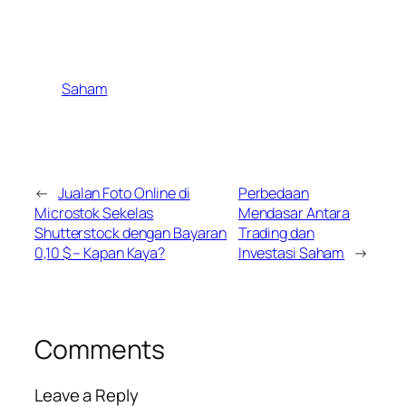
Saham
←
Jualan Foto Online di
Perbedaan
Microstok Sekelas
Mendasar Antara
Shutterstock dengan Bayaran
Trading dan
0,10 $ – Kapan Kaya?
Investasi Saham
→
Comments
Leave a Reply