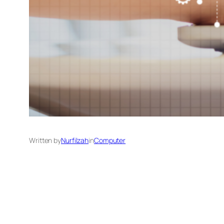
Written by
Nurfilzah
in
Computer