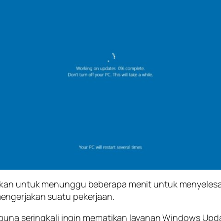
skan untuk menunggu beberapa menit untuk menyelesai
engerjakan suatu pekerjaan.
ngguna seringkali ingin mematikan layanan Windows Upd