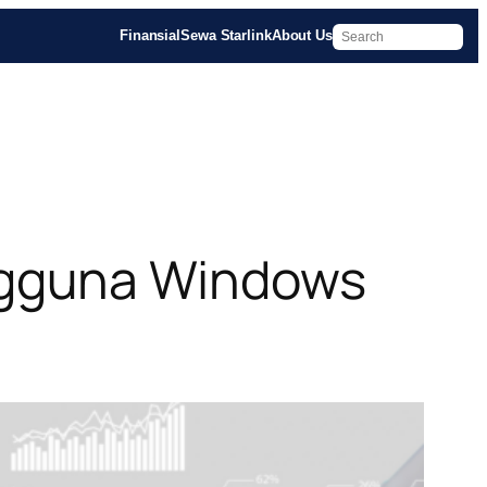
Finansial
Sewa Starlink
About Us
ngguna Windows