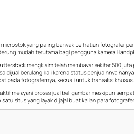
 microstok yang paling banyak perhatian fotografer pe
enderung mudah terutama bagi pengguna kamera Handp
 Shutterstock mengklaim telah membayar sekitar 500 jut
isa dijual berulang kali karena status penjualnnya hany
t pada fotografernya, kecuali untuk transaksi khusus.
ktif melayani proses jual beli gambar meskipun sempat
satu situs yang layak dijajal buat kalian para fotografe