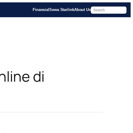
Finansial
Sewa Starlink
About Us
line di