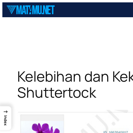
Skip
to
content
Kelebihan dan Kek
Shuttertock
→
Index