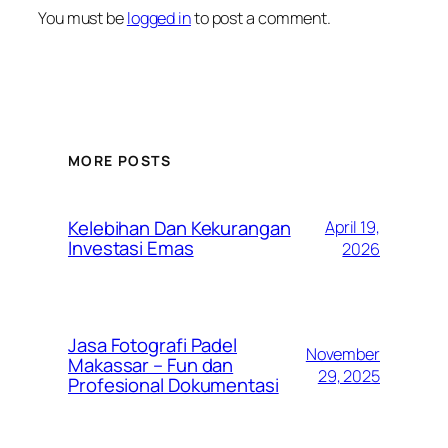
You must be
logged in
to post a comment.
MORE POSTS
Kelebihan Dan Kekurangan
April 19,
Investasi Emas
2026
Jasa Fotografi Padel
November
Makassar – Fun dan
29, 2025
Profesional Dokumentasi