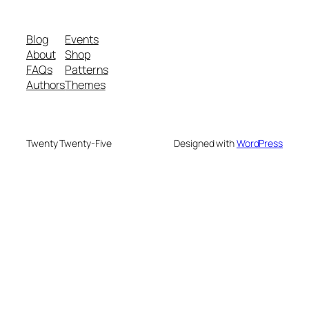
Blog
Events
About
Shop
FAQs
Patterns
Authors
Themes
Twenty Twenty-Five
Designed with
WordPress