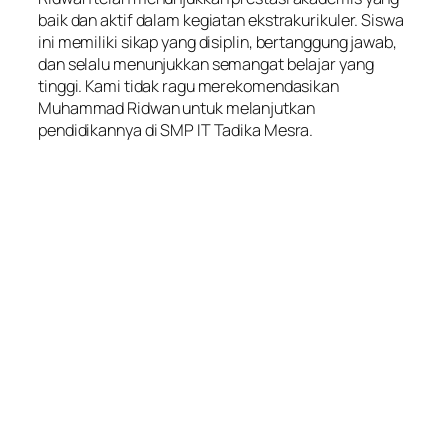
baik dan aktif dalam kegiatan ekstrakurikuler. Siswa
ini memiliki sikap yang disiplin, bertanggung jawab,
dan selalu menunjukkan semangat belajar yang
tinggi. Kami tidak ragu merekomendasikan
Muhammad Ridwan untuk melanjutkan
pendidikannya di SMP IT Tadika Mesra.