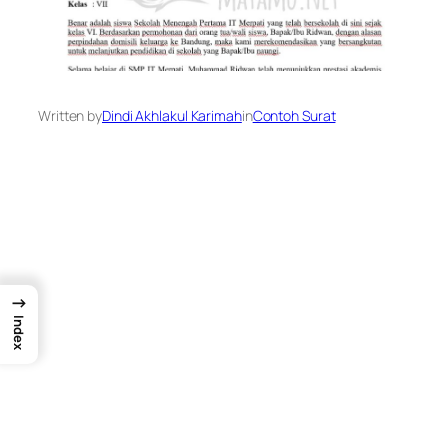
Written by
Dindi Akhlakul Karimah
in
Contoh Surat
→
Index