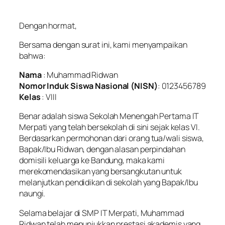
Dengan hormat,
Bersama dengan surat ini, kami menyampaikan
bahwa:
Nama
: Muhammad Ridwan
Nomor Induk Siswa Nasional (NISN)
: 0123456789
Kelas
: VIII
Benar adalah siswa Sekolah Menengah Pertama IT
Merpati yang telah bersekolah di sini sejak kelas VI.
Berdasarkan permohonan dari orang tua/wali siswa,
Bapak/Ibu Ridwan, dengan alasan perpindahan
domisili keluarga ke Bandung, maka kami
merekomendasikan yang bersangkutan untuk
melanjutkan pendidikan di sekolah yang Bapak/Ibu
naungi.
Selama belajar di SMP IT Merpati, Muhammad
Ridwan telah menunjukkan prestasi akademis yang