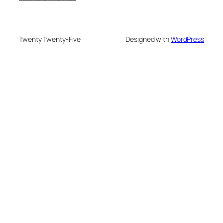
Twenty Twenty-Five
Designed with
WordPress