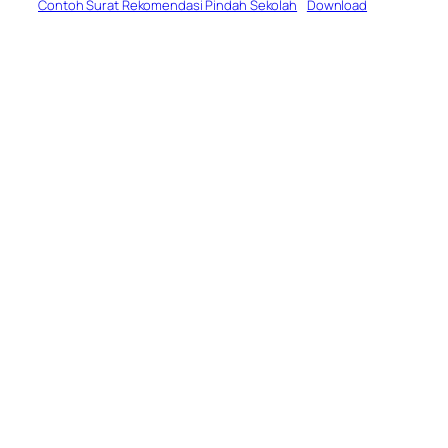
Contoh Surat Rekomendasi Pindah Sekolah
Download