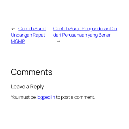
←
Contoh Surat
Contoh Surat Pengunduran Diri
Undangan Rapat
dari Perusahaan yang Benar
MGMP
→
Comments
Leave a Reply
You must be
logged in
to post a comment.