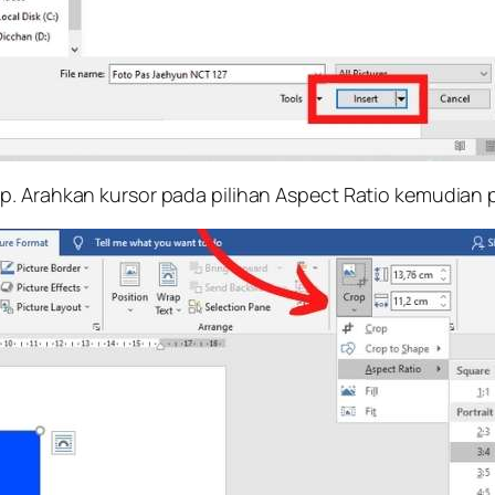
Crop. Arahkan kursor pada pilihan Aspect Ratio kemudian p