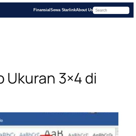
Finansial
Sewa Starlink
About Us
 Ukuran 3×4 di