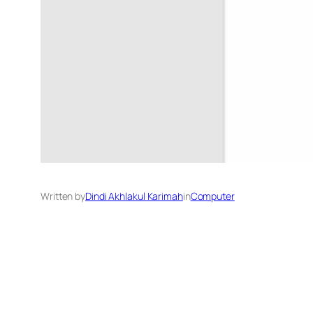
Written by
Dindi Akhlakul Karimah
in
Computer