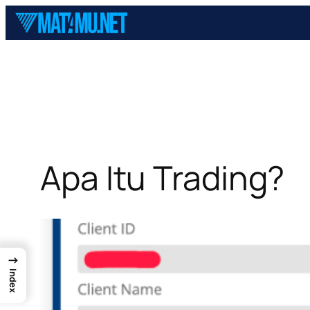
Skip
to
content
Apa Itu Trading?
→
Index