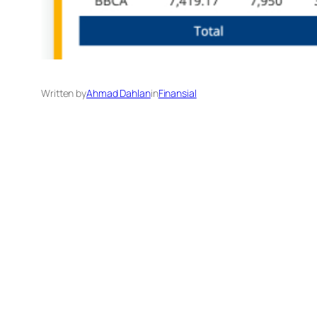
Written by
Ahmad Dahlan
in
Finansial