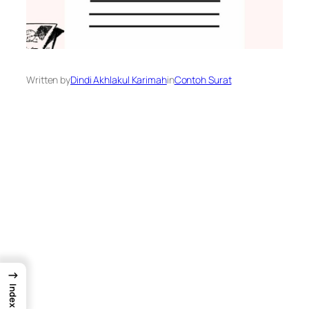
Written by
Dindi Akhlakul Karimah
in
Contoh Surat
→
Index