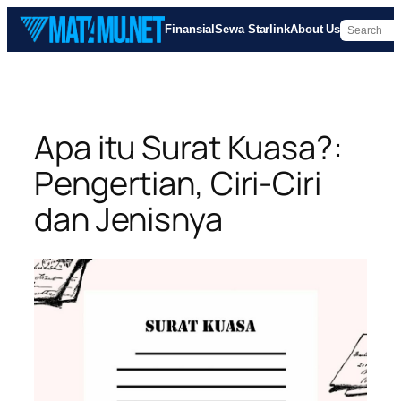
Skip
Finansial
Sewa Starlink
About Us
to
content
Apa itu Surat Kuasa?:
Pengertian, Ciri-Ciri
dan Jenisnya