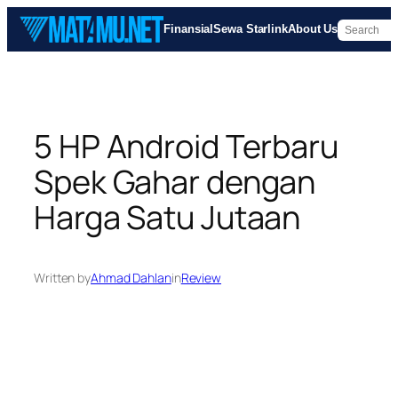
Skip
Finansial
Sewa Starlink
About Us
to
content
5 HP Android Terbaru
Spek Gahar dengan
Harga Satu Jutaan
Written by
Ahmad Dahlan
in
Review