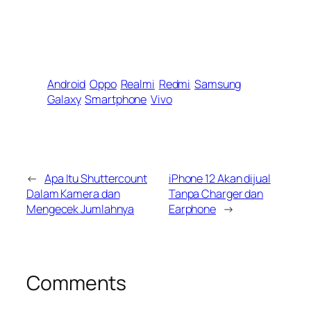
Android
Oppo
Realmi
Redmi
Samsung
Galaxy
Smartphone
Vivo
←
Apa Itu Shuttercount
iPhone 12 Akan dijual
Dalam Kamera dan
Tanpa Charger dan
Mengecek Jumlahnya
Earphone
→
Comments