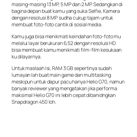
masing-masing 13 MP, 5 MP dan 2 MP. Sedangkan di
bagina depan buat kamu yang suka Selfie, Kamera
dengan resolusi 8 MP sudha cukup tajam untuk
membuat foto-foto cantik di sosial media.
Kamu juga bisa menikmati keindahan foto-foto mu
melalui layar berukuran 6,52 dengan resolusi HD
bisa membuat kamu menikmati film-film kesukaan
ku dilayarnya.
Untuk maslaah Isi, RAM 3 GB sepertinya sudah
lumayan lah buat main game dan multitasking
meskipun untuk dapur pacu hanya Helio G70, namun
banyak reviewer yang mengatakan jika performa
maksimal Helio G70 ini lebih cepat dibanidngkan
Snapdragon 450 loh.