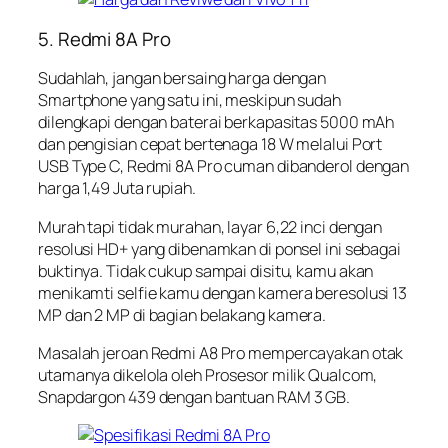
5. Redmi 8A Pro
Sudahlah, jangan bersaing harga dengan
Smartphone yang satu ini, meskipun sudah
dilengkapi dengan baterai berkapasitas 5000 mAh
dan pengisian cepat bertenaga 18 W melalui Port
USB Type C, Redmi 8A Pro cuman dibanderol dengan
harga 1,49 Juta rupiah.
Murah tapi tidak murahan, layar 6,22 inci dengan
resolusi HD+ yang dibenamkan di ponsel ini sebagai
buktinya. Tidak cukup sampai disitu, kamu akan
menikamti selfie kamu dengan kamera beresolusi 13
MP dan 2 MP di bagian belakang kamera.
Masalah jeroan Redmi A8 Pro mempercayakan otak
utamanya dikelola oleh Prosesor milik Qualcom,
Snapdargon 439 dengan bantuan RAM 3 GB.