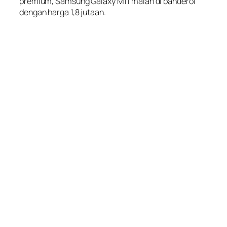
premium, Samsung Galaxy M11 malah di banderol
dengan harga 1,8 jutaan.