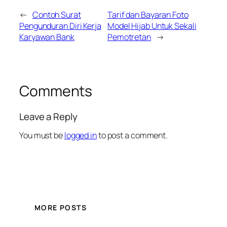
←
Contoh Surat
Tarif dan Bayaran Foto
Pengunduran Diri Kerja
Model Hijab Untuk Sekali
Karyawan Bank
Pemotretan
→
Comments
Leave a Reply
You must be
logged in
to post a comment.
MORE POSTS