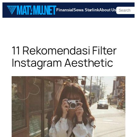
Skip
Finansial
Sewa Starlink
About Us
to
content
11 Rekomendasi Filter
Instagram Aesthetic