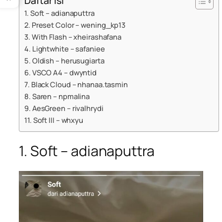
Daftar Isi
1. Soft – adianaputtra
2. Preset Color – wening_kp13
3. With Flash – xheirashafana
4. Lightwhite – safaniee
5. Oldish – herusugiarta
6. VSCO A4 – dwyntid
7. Black Cloud – nhanaa.tasmin
8. Saren – npmalina
9. AesGreen – rivalhrydi
11. Soft III – whxyu
1. Soft – adianaputtra