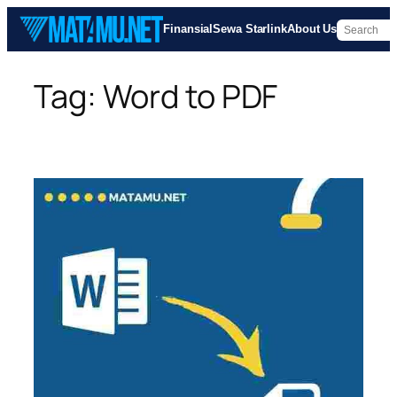
Skip
Finansial
Sewa Starlink
About Us
to
content
Tag:
Word to PDF