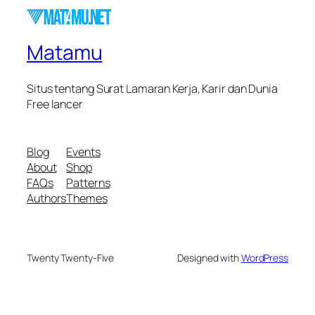
Matamu
Situs tentang Surat Lamaran Kerja, Karir dan Dunia
Free lancer
Blog
Events
About
Shop
FAQs
Patterns
Authors
Themes
Twenty Twenty-Five
Designed with
WordPress