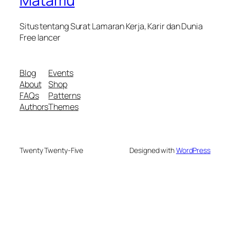
Matamu
Situs tentang Surat Lamaran Kerja, Karir dan Dunia
Free lancer
Blog
Events
About
Shop
FAQs
Patterns
Authors
Themes
Twenty Twenty-Five
Designed with
WordPress