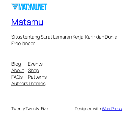
Matamu
Situs tentang Surat Lamaran Kerja, Karir dan Dunia
Free lancer
Blog
Events
About
Shop
FAQs
Patterns
Authors
Themes
Twenty Twenty-Five
Designed with
WordPress