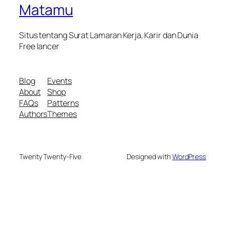
Matamu
Situs tentang Surat Lamaran Kerja, Karir dan Dunia
Free lancer
Blog
Events
About
Shop
FAQs
Patterns
Authors
Themes
Twenty Twenty-Five
Designed with
WordPress