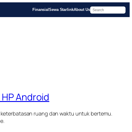
Finansial
Sewa Starlink
About Us
i HP Android
 keterbatasan ruang dan waktu untuk bertemu.
e.