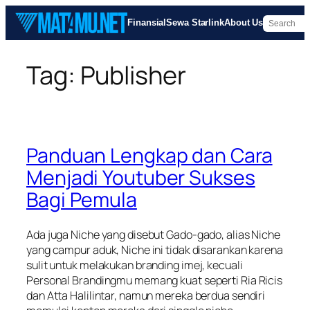
Skip
Finansial
Sewa Starlink
About Us
to
content
Tag:
Publisher
Panduan Lengkap dan Cara
Menjadi Youtuber Sukses
Bagi Pemula
Ada juga Niche yang disebut Gado-gado, alias Niche
yang campur aduk, Niche ini tidak disarankan karena
sulit untuk melakukan branding imej, kecuali
Personal Brandingmu memang kuat seperti Ria Ricis
dan Atta Halilintar, namun mereka berdua sendiri