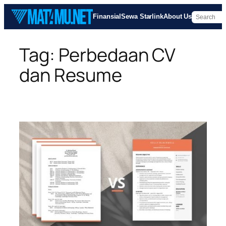
Skip
Finansial
Sewa Starlink
About Us
to
content
Tag:
Perbedaan CV
dan Resume