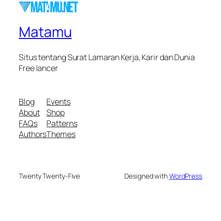
Matamu
Situs tentang Surat Lamaran Kerja, Karir dan Dunia
Free lancer
Blog
Events
About
Shop
FAQs
Patterns
Authors
Themes
Twenty Twenty-Five
Designed with
WordPress