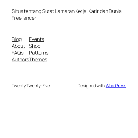
Situs tentang Surat Lamaran Kerja, Karir dan Dunia
Free lancer
Blog
Events
About
Shop
FAQs
Patterns
Authors
Themes
Twenty Twenty-Five
Designed with
WordPress