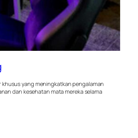
g
itur khusus yang meningkatkan pengalaman
manan dan kesehatan mata mereka selama