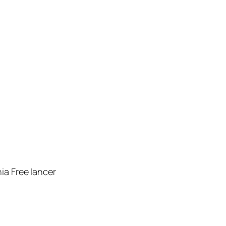
ia Free lancer