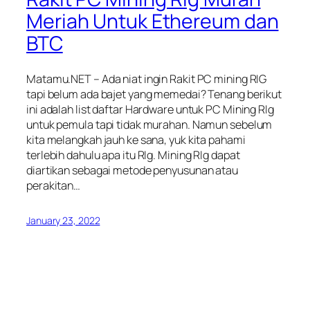
Meriah Untuk Ethereum dan
BTC
Matamu.NET – Ada niat ingin Rakit PC mining RIG
tapi belum ada bajet yang memedai? Tenang berikut
ini adalah list daftar Hardware untuk PC Mining RIg
untuk pemula tapi tidak murahan. Namun sebelum
kita melangkah jauh ke sana, yuk kita pahami
terlebih dahulu apa itu RIg. Mining RIg dapat
diartikan sebagai metode penyusunan atau
perakitan…
January 23, 2022