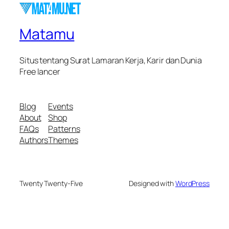
Matamu
Situs tentang Surat Lamaran Kerja, Karir dan Dunia
Free lancer
Blog
Events
About
Shop
FAQs
Patterns
Authors
Themes
Twenty Twenty-Five
Designed with
WordPress