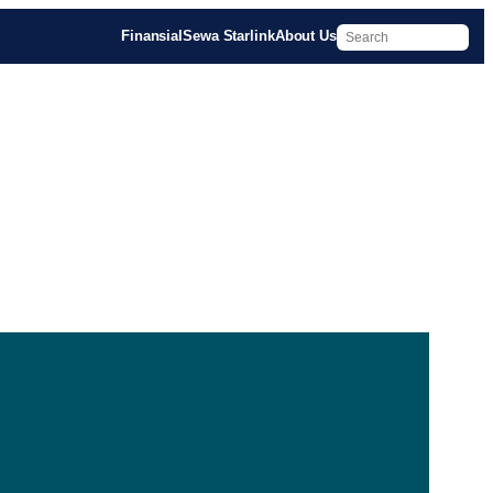
Finansial
Sewa Starlink
About Us